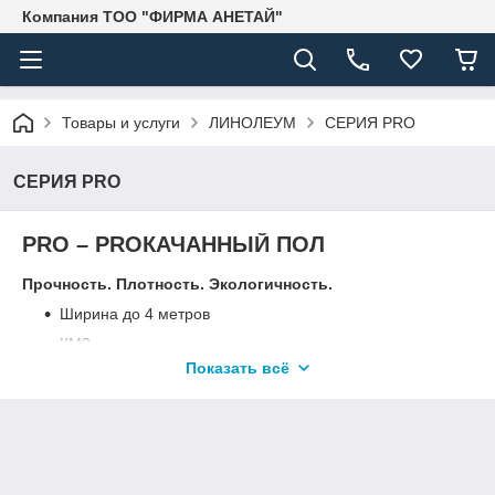
Компания ТОО "ФИРМА АНЕТАЙ"
Товары и услуги
ЛИНОЛЕУМ
СЕРИЯ PRO
СЕРИЯ PRO
PRO – PROКАЧАННЫЙ ПОЛ
Прочность. Плотность. Экологичность.
Ширина до 4 метров
КМ2
Показать всё
Легкий уход
Дольше служат, сохраняя свой первоначальный
внешний вид
Выдерживают сильное механическое воздействие
(тяжелой мебели, роликов кресел, каблуков и т.д.)