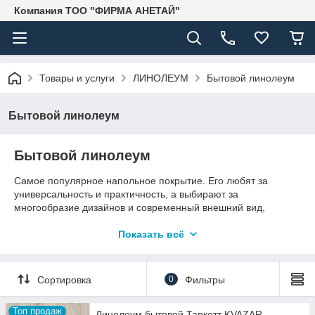
Компания ТОО "ФИРМА АНЕТАЙ"
Товары и услуги
ЛИНОЛЕУМ
Бытовой линолеум
Бытовой линолеум
Бытовой линолеум
Cамое популярное напольное покрытие. Его любят за
универсальность и практичность, а выбирают за
многообразие дизайнов и современный внешний вид,
прекрасно имитирующий часто такие «капризные» в
эксплуатации природные материалы. Легкий в укладке и
Показать всё
уходе, невероятно точно имитирующий натуральные
покрытия и безопасный для человека и окружающей среды
современный бытовой линолеум прекрасно подходит для
Сортировка
0
Фильтры
любых типов жилых помещений.
Топ продаж
Линолеум бытовой Таркетт KVAZAR