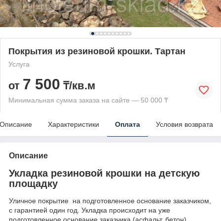
Покрытия из резиновой крошки. Тартан
Услуга
7 500
от
₸/кв.м
Минимальная сумма заказа на сайте — 50 000 ₸
Описание
Характеристики
Оплата
Условия возврата
Описание
Укладка резиновой крошки на детскую
площадку
Уличное покрытие на подготовленное основание заказчиком,
с гарантией один год. Укладка происходит на уже
подготовленное основание заказчика (асфальт, бетон),