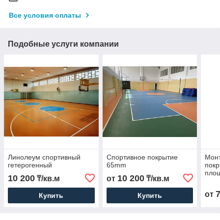
Все условия оплаты
Подобные услуги компании
Линолеум спортивный
Cпортивное покрытие
Монт
гетерогенный
65mm
покр
пло
10 200
10 200
₸/кв.м
от
₸/кв.м
от
Купить
Купить