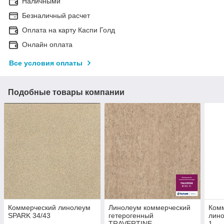
Наличными
Безналичный расчет
Оплата на карту Каспи Голд
Онлайн оплата
Все условия оплаты
Подобные товары компании
Коммерческий линолеум
Линолеум коммерческий
Комм
SPARK 34/43
гетерогенный
лин
TRAVERTINE
1