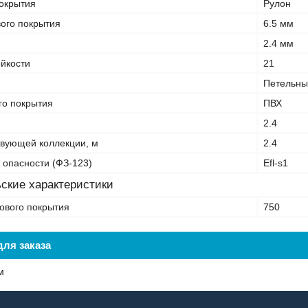
покрытия
Рулон
ого покрытия
6.5 мм
2.4 мм
ойкости
21
Петельны
го покрытия
ПВХ
2.4
вующей коллекции, м
2.4
 опасности (ФЗ-123)
Efl-s1
ские характеристики
ового покрытия
750
ля заказа
м