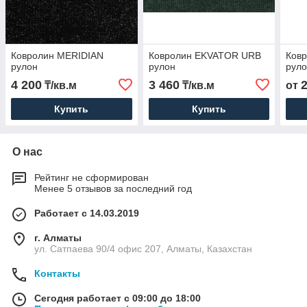
Ковролин MERIDIAN
Ковролин EKVATOR URB
Ков
рулон
рулон
рул
4 200
3 460
₸/кв.м
₸/кв.м
от
Купить
Купить
О нас
Рейтинг не сформирован
Менее 5 отзывов за последний год
Работает с 14.03.2019
г. Алматы
ул. Сатпаева 90/4 офис 207, Алматы, Казахстан
Контакты
Сегодня работает с 09:00 до 18:00