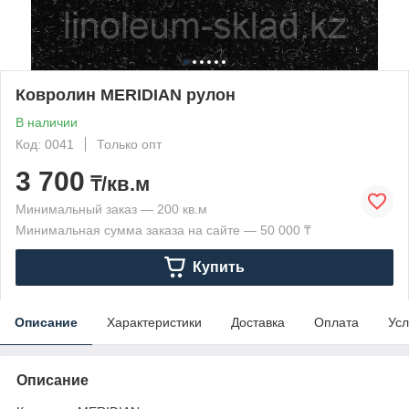
Ковролин MERIDIAN рулон
В наличии
Код: 0041
Только опт
3 700
₸/кв.м
Минимальный заказ — 200 кв.м
Минимальная сумма заказа на сайте — 50 000 ₸
Купить
Описание
Характеристики
Доставка
Оплата
Усл
Описание