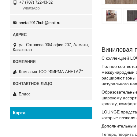
+7 (707) 722-43-32
WhatsApp
anetai2017buh@mail.ru
ул. Сатпаева 90/4 офис 207, Алматы,
Виниловая
Казахстан
С коллекцией LOU
Полное соответст
Компания ТОО "ФИРМА АНЕТАЙ"
международный се
расширяют зоны п
натурального нап
Образовательные
Елдос
широкому ассорт
красоту, комфорт
LOUNGE представ
Карта
которые позволяю
Дополнительным 
Теперь, творить