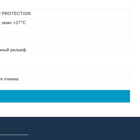
 PROTECTION
, макс.+27°С
чный рельеф
я планка