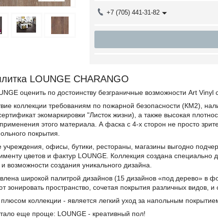
+7 (705) 441-31-82
 плитка LOUNGE CHARANGO
NGE оценить по достоинству безграничные возможности Art Vinyl с
вие коллекции требованиям по пожарной безопасности (КМ2), нал
ртификат экомаркировки "Листок жизни), а также высокая плотнос
рименения этого материала. А фаска с 4-х сторон не просто зрит
ольного покрытия.
 учреждения, офисы, бутики, рестораны, магазины выгодно подчер
именту цветов и фактур LOUNGE. Коллекция создана специально дл
 и возможности создания уникального дизайна.
лена широкой палитрой дизайнов (15 дизайнов «под дерево» в фор
т зонировать пространство, сочетая покрытия различных видов, и
плюсом коллекции - является легкий уход за напольным покрытие
 стало еще проще: LOUNGE - креативный пол!