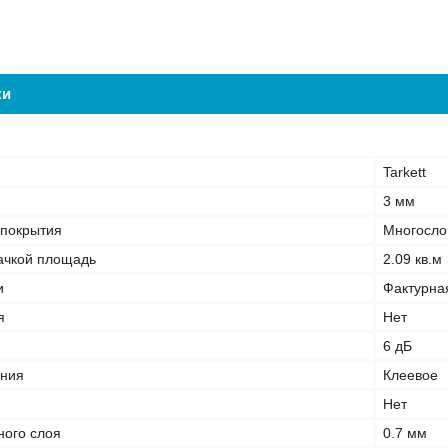
ки
Tarkett
3 мм
 покрытия
Многосло
ачкой площадь
2.09 кв.м
и
Фактурна
я
Нет
6 дБ
ения
Клеевое
Нет
ого слоя
0.7 мм