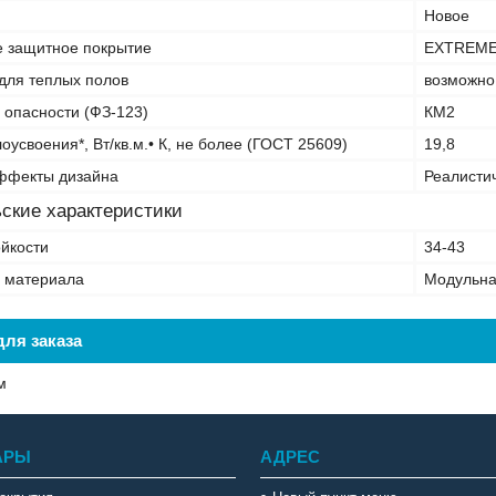
Новое
 защитное покрытие
EXTREME
для теплых полов
возможно
 опасности (ФЗ-123)
КМ2
оусвоения*, Вт/кв.м.• К, не более (ГОСТ 25609)
19,8
ффекты дизайна
Реалисти
ские характеристики
ойкости
34-43
 материала
Модульна
ля заказа
м
АРЫ
АДРЕС