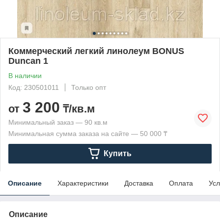
Коммерческий легкий линолеум BONUS
Duncan 1
В наличии
Код: 230501011
Только опт
3 200
от
₸/кв.м
Минимальный заказ — 90 кв.м
Минимальная сумма заказа на сайте — 50 000 ₸
Купить
Описание
Характеристики
Доставка
Оплата
Усл
Описание