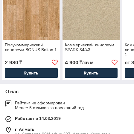
Полукоммерческий
Коммерческий линолеум
Комм
линолеум BONUS Bolton 1
SPARK 34/43
лин
1
2 980
4 900
₸
₸/кв.м
от
Купить
Купить
О нас
Рейтинг не сформирован
Менее 5 отзывов за последний год
Работает с 14.03.2019
г. Алматы