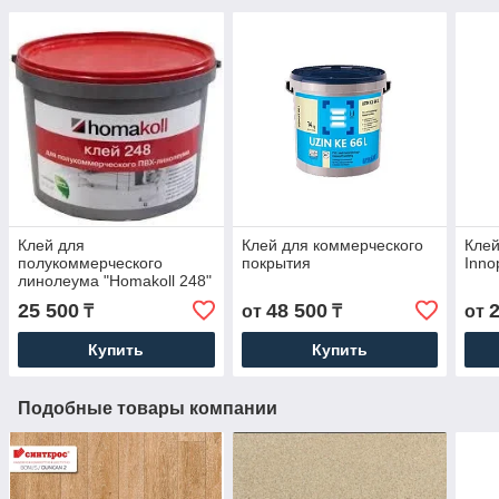
Клей для
Клей для коммерческого
Клей
полукоммерческого
покрытия
Inno
линолеума "Homakoll 248"
14кг
25 500
48 500
₸
от
₸
от
Купить
Купить
Подобные товары компании